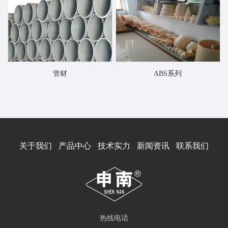
管材
ABS系列
关于我们
产品中心
技术实力
新闻资讯
联系我们
热线电话