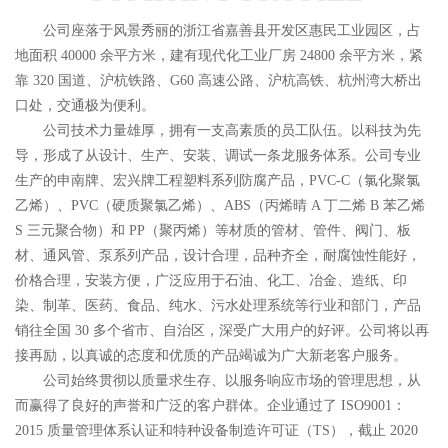
公司座落于风景秀丽的浙江省嘉善县开发区惠民工业园区，占
地面积 40000 余平方米，建有现代化工业厂房 24800 余平方米，紧
靠 320 国道、沪杭铁路、G60 高速公路、沪杭高铁、杭州湾大桥出
口处，交通极为便利。
公司技术力量雄厚，拥有一支高素质的员工队伍。以科技为先
导，形成了从设计、生产、安装、调试一条龙服务体系。公司专业
生产的申南牌、宏兴牌工程塑料系列防腐产品，PVC-C（氯化聚氯
乙烯）、PVC（硬质聚氯乙烯）、ABS（丙烯晴 A 丁二烯 B 苯乙烯
S 三元聚合物）和 PP（聚丙烯）等材质的管材、管件、阀门、板
材、通风管、泵系列产品，设计合理，品种齐全，耐腐蚀性能好，
价格合理，安装方便，广泛应用于石油、化工、冶金、造纸、印
染、制革、医药、食品、纯水、污水处理系统等行业和部门，产品
销往全国 30 多个省市、自治区，深受广大用户的好评。公司将以再
接再励，以真诚的态度和优质的产品竭诚为广大新老客户服务。
公司始终贯彻以质量求生存、以服务响应市场的管理思想，从
而赢得了良好的声誉和广泛的客户群体。企业通过了 ISO9001：
2015 质量管理体系认证和特种设备制造许可证（TS），截止 2020